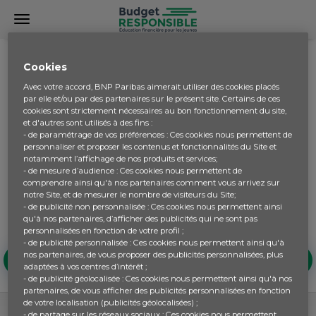
LEXIQUE
Cookies
Avec votre accord, BNP Paribas aimerait utiliser des cookies placés
par elle et/ou par des partenaires sur le présent site. Certains de ces
Le dictionnaire du monde financier
cookies sont strictement nécessaires au bon fonctionnement du site,
et d'autres sont utilisés à des fins :
Parfois les termes utilisés dans le domaine financier sont
- de paramétrage de vos préférences : Ces cookies nous permettent de
personnaliser et proposer les contenus et fonctionnalités du Site et
compliqués et presque incompréhensibles. Le Lexique
notamment l’affichage de nos produits et services;
vous permet de décrypter au mieux ces termes abstraits
- de mesure d’audience : Ces cookies nous permettent de
grâce à des définitions claires et précises. Il peut être
comprendre ainsi qu'à nos partenaires comment vous arrivez sur
utilisé à tout moment durant les activités pour avoir une
notre Site, et de mesurer le nombre de visiteurs du Site;
- de publicité non personnalisée : Ces cookies nous permettent ainsi
information sur le sens et la signification d'un mot.
qu'à nos partenaires, d’afficher des publicités qui ne sont pas
personnalisées en fonction de votre profil ;
- de publicité personnalisée : Ces cookies nous permettent ainsi qu'à
nos partenaires, de vous proposer des publicités personnalisées, plus
A
B
C
D
E
F
G
H
adaptées à vos centres d’intérêt ;
- de publicité géolocalisée : Ces cookies nous permettent ainsi qu'à nos
partenaires, de vous afficher des publicités personnalisées en fonction
de votre localisation (publicités géolocalisées) ;
- de partage sur les réseaux sociaux : Ces cookies nous permettent