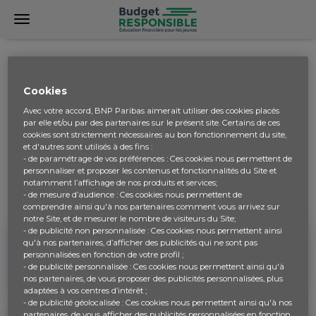
SUPPORTS FAMILLE
Cookies
CHÈRES FAMILLES,
Avec votre accord, BNP Paribas aimerait utiliser des cookies placés
par elle et/ou par des partenaires sur le présent site. Certains de ces
L'éducation économique et financière ne doit pas
cookies sont strictement nécessaires au bon fonctionnement du site,
et d'autres sont utilisés à des fins :
s'arrêter aux portes de l'école. La maison est le premier
- de paramétrage de vos préférences : Ces cookies nous permettent de
lieu d'apprentissage de nos citoyens en herbe c'est
personnaliser et proposer les contenus et fonctionnalités du Site et
pourquoi il est important d'échanger avec vos enfants
notamment l’affichage de nos produits et services;
sur les rudiments de la gestion budgétaire !
- de mesure d’audience : Ces cookies nous permettent de
comprendre ainsi qu'à nos partenaires comment vous arrivez sur
notre Site, et de mesurer le nombre de visiteurs du Site;
- de publicité non personnalisée : Ces cookies nous permettent ainsi
qu'à nos partenaires, d’afficher des publicités qui ne sont pas
personnalisées en fonction de votre profil ;
- de publicité personnalisée : Ces cookies nous permettent ainsi qu'à
CONNAÎTRE LE PROJET
nos partenaires, de vous proposer des publicités personnalisées, plus
adaptées à vos centres d’intérêt ;
- de publicité géolocalisée : Ces cookies nous permettent ainsi qu'à nos
partenaires, de vous afficher des publicités personnalisées en fonction