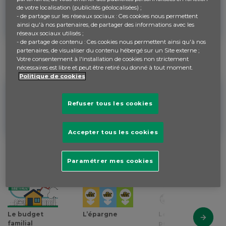
de votre localisation (publicités géolocalisées) ;
- de partage sur les réseaux sociaux : Ces cookies nous permettent
VOIR LA VIDÉO DE PRÉSENTATION
ainsi qu'à nos partenaires, de partager des informations avec les
réseaux sociaux utilisés ;
- de partage de contenu : Ces cookies nous permettent ainsi qu'à nos
PARTAGEZ VOUS LES QUESTIONS D’ARGENT EN FAMILLE ?
partenaires, de visualiser du contenu hébergé sur un Site externe ;
Votre consentement à l'installation de cookies non strictement
nécessaires est libre et peut être retiré ou donné à tout moment.
Politique de cookies
Découvrez-le grâce au test
Refuser tous les cookies
Accepter tous les cookies
DÉCOUVREZ LES CONTENUS PÉDAGOGIQUES DE VOS ENFANTS
Paramétrer mes cookies
Le budget
L’épargne
Le budget
familial
personnel et