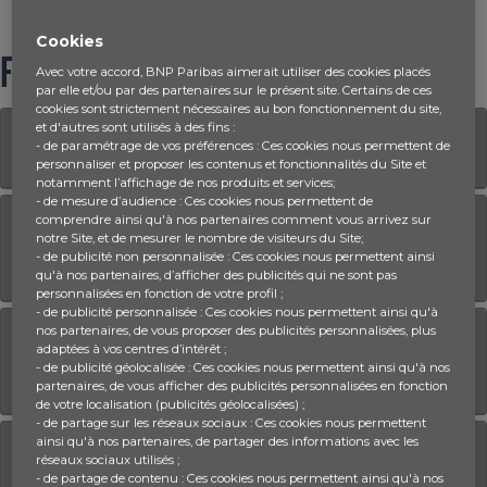
Cookies
FAQ
Avec votre accord, BNP Paribas aimerait utiliser des cookies placés
par elle et/ou par des partenaires sur le présent site. Certains de ces
cookies sont strictement nécessaires au bon fonctionnement du site,
et d'autres sont utilisés à des fins :
L'inscription en plateforme a-t-elle un
- de paramétrage de vos préférences : Ces cookies nous permettent de
coût ?
personnaliser et proposer les contenus et fonctionnalités du Site et
notamment l’affichage de nos produits et services;
- de mesure d’audience : Ces cookies nous permettent de
La plateforme Budget Responsible
comprendre ainsi qu'à nos partenaires comment vous arrivez sur
notre Site, et de mesurer le nombre de visiteurs du Site;
est-elle accessible sur tous les
- de publicité non personnalisée : Ces cookies nous permettent ainsi
navigateurs internet ?
qu'à nos partenaires, d’afficher des publicités qui ne sont pas
personnalisées en fonction de votre profil ;
- de publicité personnalisée : Ces cookies nous permettent ainsi qu'à
À quoi me donne accès mon
nos partenaires, de vous proposer des publicités personnalisées, plus
adaptées à vos centres d’intérêt ;
inscription gratuite en plateforme en
- de publicité géolocalisée : Ces cookies nous permettent ainsi qu'à nos
tant qu'enseignant/formateur ?
partenaires, de vous afficher des publicités personnalisées en fonction
de votre localisation (publicités géolocalisées) ;
- de partage sur les réseaux sociaux : Ces cookies nous permettent
ainsi qu'à nos partenaires, de partager des informations avec les
À quoi me donne accès mon
réseaux sociaux utilisés ;
inscription gratuite en plateforme en
- de partage de contenu : Ces cookies nous permettent ainsi qu'à nos