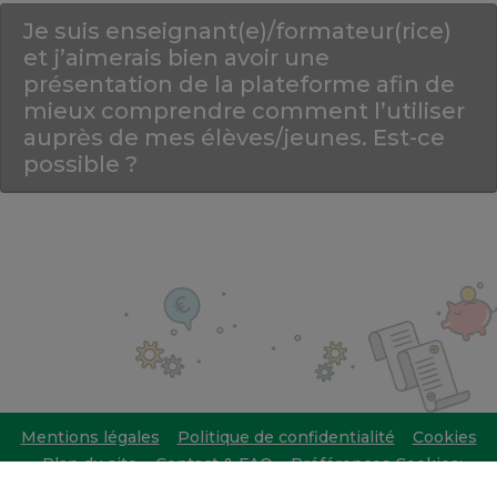
Je suis enseignant(e)/formateur(rice)
et j’aimerais bien avoir une
présentation de la plateforme afin de
mieux comprendre comment l’utiliser
auprès de mes élèves/jeunes. Est-ce
possible ?
Mentions légales
Politique de confidentialité
Cookies
Plan du site
Contact & FAQ
Préférences Cookies:
nécessaires uniquement