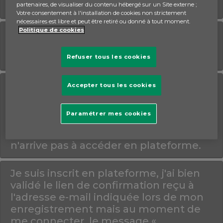
tant que jeune ?
partenaires, de visualiser du contenu hébergé sur un Site externe ;
Votre consentement à l'installation de cookies non strictement
nécessaires est libre et peut être retiré ou donné à tout moment.
Politique de cookies
Je me suis inscrit(e) en plateforme
mais je n'ai pas reçu de courriel de
confirmation sur ma boîte mail.
Refuser tous les cookies
Je me suis inscrit(e) en plateforme, j'ai
Accepter tous les cookies
bien reçu le courriel contenant le lien
de confirmation d'enregistrement
Paramétrer mes cookies
mais après avoir cliqué sur le lien, un
message « ERREUR 404 » apparaît et je
n'arrive pas à accéder en plateforme.
Je suis inscrit en plateforme, j'ai bien
validé le lien de confirmation reçu à
l'adresse e-mail indiquée lors de mon
enregistrement mais au moment de
me connecter, le message «