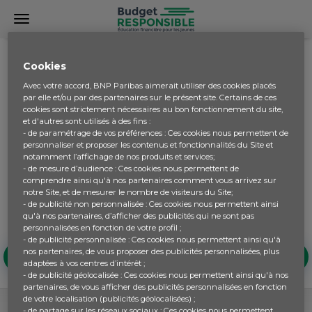
LEXIQUE
Cookies
Avec votre accord, BNP Paribas aimerait utiliser des cookies placés
par elle et/ou par des partenaires sur le présent site. Certains de ces
Le dictionnaire du monde financier
cookies sont strictement nécessaires au bon fonctionnement du site,
et d'autres sont utilisés à des fins :
Parfois les termes utilisés dans le domaine financier sont
- de paramétrage de vos préférences : Ces cookies nous permettent de
personnaliser et proposer les contenus et fonctionnalités du Site et
compliqués et presque incompréhensibles. Le Lexique
notamment l’affichage de nos produits et services;
vous permet de décrypter au mieux ces termes abstraits
- de mesure d’audience : Ces cookies nous permettent de
grâce à des définitions claires et précises. Il peut être
comprendre ainsi qu'à nos partenaires comment vous arrivez sur
utilisé à tout moment durant les activités pour avoir une
notre Site, et de mesurer le nombre de visiteurs du Site;
- de publicité non personnalisée : Ces cookies nous permettent ainsi
information sur le sens et la signification d'un mot.
qu'à nos partenaires, d’afficher des publicités qui ne sont pas
personnalisées en fonction de votre profil ;
- de publicité personnalisée : Ces cookies nous permettent ainsi qu'à
B
nos partenaires, de vous proposer des publicités personnalisées, plus
A
C
D
E
F
G
H
adaptées à vos centres d’intérêt ;
- de publicité géolocalisée : Ces cookies nous permettent ainsi qu'à nos
partenaires, de vous afficher des publicités personnalisées en fonction
de votre localisation (publicités géolocalisées) ;
- de partage sur les réseaux sociaux : Ces cookies nous permettent