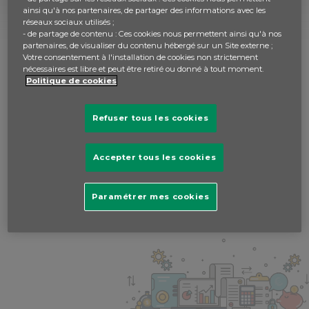
Banque en ligne
ainsi qu'à nos partenaires, de partager des informations avec les
réseaux sociaux utilisés ;
- de partage de contenu : Ces cookies nous permettent ainsi qu'à nos
BCE – Banque Centrale Européenne
partenaires, de visualiser du contenu hébergé sur un Site externe ;
Votre consentement à l'installation de cookies non strictement
Budget
nécessaires est libre et peut être retiré ou donné à tout moment.
Politique de cookies
Budget des ménages
Refuser tous les cookies
Budget personnel ou familial
Accepter tous les cookies
Paramétrer mes cookies