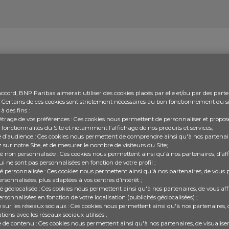
e du monde financier
ccord, BNP Paribas aimerait utiliser des cookies placés par elle et/ou par des parte
e. Certains de ces cookies sont strictement nécessaires au bon fonctionnement du sit
tilisés dans le domaine financier sont compliqués et p
 à des fins :
de décrypter au mieux ces termes abstraits grâce à des 
trage de vos préférences : Ces cookies nous permettent de personnaliser et propose
 fonctionnalités du Site et notamment l’affichage de nos produits et services;
à tout moment durant les activités pour avoir une informat
 d’audience : Ces cookies nous permettent de comprendre ainsi qu'à nos parten
t.
 sur notre Site, et de mesurer le nombre de visiteurs du Site;
ité non personnalisée : Ces cookies nous permettent ainsi qu'à nos partenaires, d’af
ui ne sont pas personnalisées en fonction de votre profil ;
ité personnalisée : Ces cookies nous permettent ainsi qu'à nos partenaires, de vous 
E
F
G
H
I
J
K
L
M
N
O
P
ersonnalisées, plus adaptées à vos centres d’intérêt ;
té géolocalisée : Ces cookies nous permettent ainsi qu'à nos partenaires, de vous af
ersonnalisées en fonction de votre localisation (publicités géolocalisées) ;
e sur les réseaux sociaux : Ces cookies nous permettent ainsi qu'à nos partenaires,
ions avec les réseaux sociaux utilisés ;
e de contenu : Ces cookies nous permettent ainsi qu'à nos partenaires, de visualis