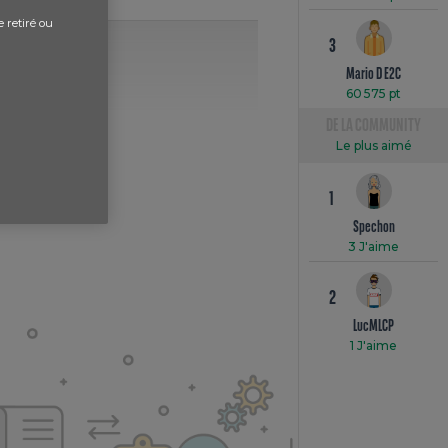
e retiré ou
3
Mario D E2C
60 575 pt
DE LA COMMUNITY
Le plus aimé
1
Spechon
3 J'aime
2
LucMLCP
1 J'aime