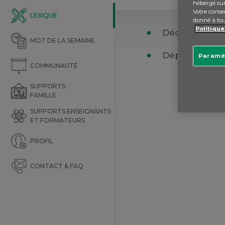
hébergé sur
Votre consen
LEXIQUE
donné à to
Politique
Découvert aut
MOT DE LA SEMAINE
Dépenses pr
Paramé
COMMUNAUTÉ
SUPPORTS
FAMILLE
SUPPORTS ENSEIGNANTS
ET FORMATEURS
PROFIL
CONTACT & FAQ