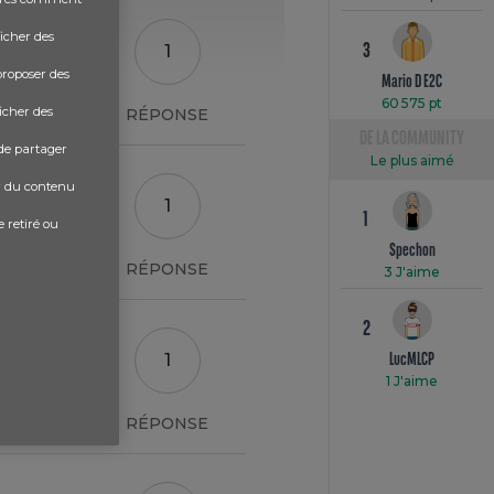
ficher des
1
3
proposer des
Mario D E2C
60 575 pt
ficher des
RÉPONSE
DE LA COMMUNITY
 de partager
Le plus aimé
er du contenu
1
1
e retiré ou
Spechon
RÉPONSE
3 J'aime
2
1
LucMLCP
1 J'aime
RÉPONSE