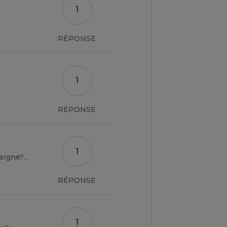
1
RÉPONSE
1
RÉPONSE
1
bonjour,c'est ragazza juste pour savoir si toute les banque propose des site pour l’épargne?quel est le meilleur moyen d'epargner?
RÉPONSE
1