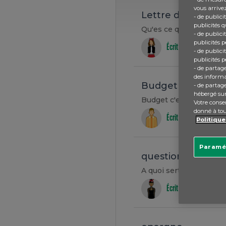
vous arrivez
Lettre de credit
- de public
publicités q
Qu'es ce qu'un lettre de
- de public
publicités p
Écrit par Anonymous -
- de publici
publicités p
- de partag
des informat
Budget
- de partag
hébergé sur
Budget c'est un mot fr
Votre consen
donné à to
Écrit par Anonymous -
Politique
Paramé
questions
A quoi sert un agrégat
Écrit par Anonymous -