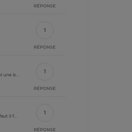
RÉPONSE
1
RÉPONSE
1
Bonjour, l’épargne m’interesse Mais je me demande si commencer jeune est vraiment une bonne chose, ou alors il faut se faire plaisir ?
RÉPONSE
1
J'aimerais savoir si on peut recommencer pour avoir d'autres métier, si oui comment faut il faire ?
RÉPONSE