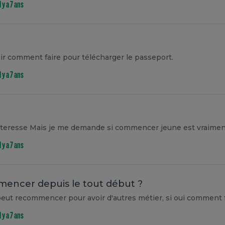
il y a 7 ans
oir comment faire pour télécharger le passeport.
il y a 7 ans
il y a 7 ans
ncer depuis le tout début ?
il y a 7 ans