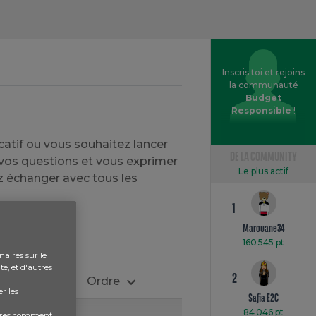
Inscris toi et rejoins
la communauté
Budget
Responsible
!
catif ou vous souhaitez lancer
DE LA COMMUNITY
r vos questions et vous exprimer
Le plus actif
z échanger avec tous les
1
Marouane34
160 545 pt
naires sur le
e, et d'autres
2
Ordre
r les
Safia E2C
84 046 pt
aires comment