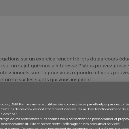
ogations sur un exercice rencontré lors du parcours édu
on sur un sujet qui vous a intéressé ? Vous pouvez pose
rofessionnels sont là pour vous répondre et vous pouve
teforme sur les sujets qui vous inspirent !
 ajouter une nouvelle question.
ccord, BNP Paribas aimerait utiliser des cookies placés par elle et/ou par des parte
e. Certains de ces cookies sont strictement nécessaires au bon fonctionnement du sit
 à des fins :
t
Trend topic
trage de vos préférences : Ces cookies nous permettent de personnaliser et propose
 fonctionnalités du Site et notamment l’affichage de nos produits et services;
 d’audience : Ces cookies nous permettent de comprendre ainsi qu'à nos parten