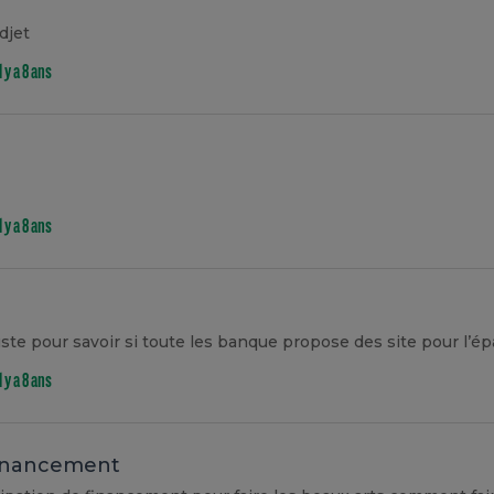
djet
il y a 8 ans
il y a 8 ans
il y a 8 ans
 financement