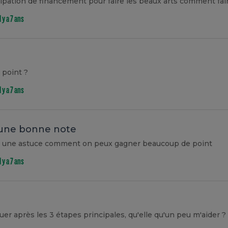
cipation de financement pour faire les beaux arts comment fai
il y a 7 ans
 point ?
il y a 7 ans
r une bonne note
oir une astuce comment on peux gagner beaucoup de point
il y a 7 ans
nuer après les 3 étapes principales, qu'elle qu'un peu m'aider ?