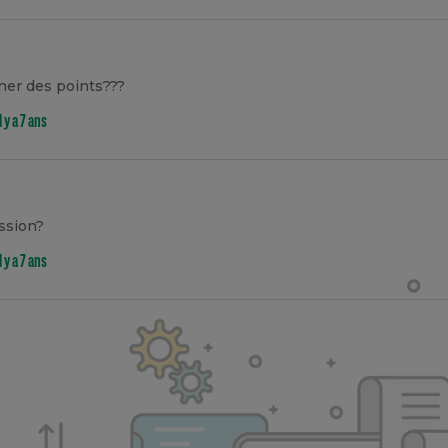
er des points???
il y a 7 ans
ssion?
il y a 7 ans