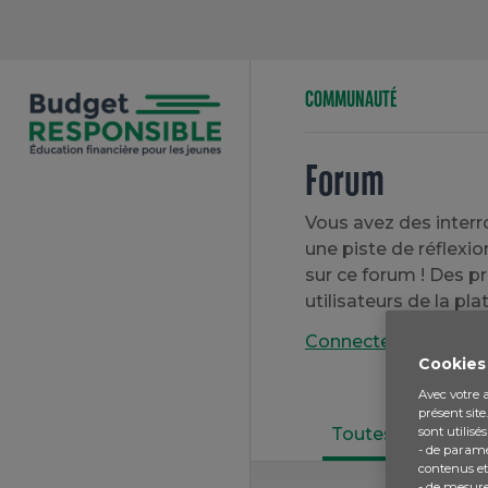
COMMUNAUTÉ
Forum
Vous avez des interr
une piste de réflexi
sur ce forum ! Des p
utilisateurs de la pla
Connectez-vous
pour
Cookies
Avec votre a
présent sit
(current)
sont utilisés
Toutes
Récen
- de paramé
contenus et
- de mesure