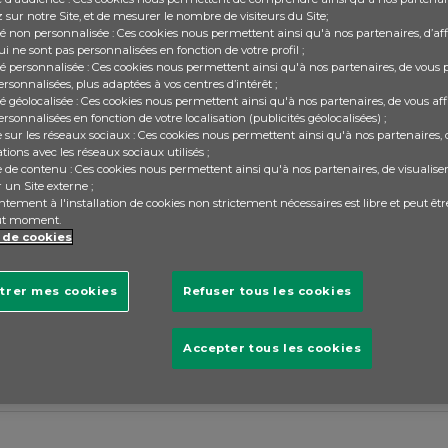
 sur notre Site, et de mesurer le nombre de visiteurs du Site;
ité non personnalisée : Ces cookies nous permettent ainsi qu'à nos partenaires, d’af
ui ne sont pas personnalisées en fonction de votre profil ;
 credit ?
ité personnalisée : Ces cookies nous permettent ainsi qu'à nos partenaires, de vous 
ersonnalisées, plus adaptées à vos centres d’intérêt ;
il y a 8 ans
té géolocalisée : Ces cookies nous permettent ainsi qu'à nos partenaires, de vous af
ersonnalisées en fonction de votre localisation (publicités géolocalisées) ;
e sur les réseaux sociaux : Ces cookies nous permettent ainsi qu'à nos partenaires,
ions avec les réseaux sociaux utilisés ;
e de contenu : Ces cookies nous permettent ainsi qu'à nos partenaires, de visualis
 un Site externe ;
ançaise ou anglaise?
tement à l'installation de cookies non strictement nécessaires est libre et peut êtr
ut moment.
il y a 8 ans
 de cookies
trer mes cookies
Refuser tous les cookies
eur?
Accepter tous les cookies
il y a 8 ans