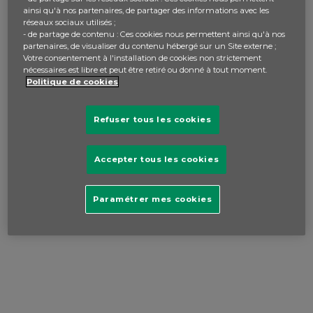
ainsi qu'à nos partenaires, de partager des informations avec les
réseaux sociaux utilisés ;
- de partage de contenu : Ces cookies nous permettent ainsi qu'à nos
partenaires, de visualiser du contenu hébergé sur un Site externe ;
Votre consentement à l'installation de cookies non strictement
nécessaires est libre et peut être retiré ou donné à tout moment.
Politique de cookies
Refuser tous les cookies
Accepter tous les cookies
Paramétrer mes cookies