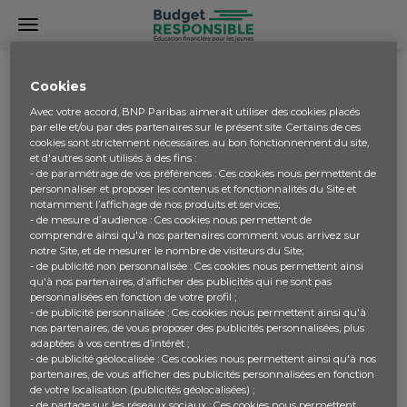
Cookies
INSÉREZ VOTRE NOM D’UTILISATEUR OU ADRESSE E-
Avec votre accord, BNP Paribas aimerait utiliser des cookies placés
MAIL POUR RÉINITIALISER LE MOT DE PASSE
par elle et/ou par des partenaires sur le présent site. Certains de ces
cookies sont strictement nécessaires au bon fonctionnement du site,
et d'autres sont utilisés à des fins :
- de paramétrage de vos préférences : Ces cookies nous permettent de
personnaliser et proposer les contenus et fonctionnalités du Site et
notamment l’affichage de nos produits et services;
- de mesure d’audience : Ces cookies nous permettent de
comprendre ainsi qu'à nos partenaires comment vous arrivez sur
notre Site, et de mesurer le nombre de visiteurs du Site;
- de publicité non personnalisée : Ces cookies nous permettent ainsi
qu'à nos partenaires, d’afficher des publicités qui ne sont pas
personnalisées en fonction de votre profil ;
- de publicité personnalisée : Ces cookies nous permettent ainsi qu'à
nos partenaires, de vous proposer des publicités personnalisées, plus
adaptées à vos centres d’intérêt ;
- de publicité géolocalisée : Ces cookies nous permettent ainsi qu'à nos
partenaires, de vous afficher des publicités personnalisées en fonction
de votre localisation (publicités géolocalisées) ;
- de partage sur les réseaux sociaux : Ces cookies nous permettent